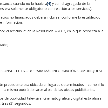
cunstancia cuando no lo hubiera
[4]
y con el agregado de la
es era solamente obligatorio con relación a los servicios).
recios no financiados deberá incluirse, conforme lo establecido
te información:
or el artículo 2° de la Resolución 7/2002, en lo que respecta a la
itado;
ACIÓN CONSULTE EN…” o “PARA MÁS INFORMACIÓN COMUNÍQUESE
ión precedente sea ubicada en lugares determinados – como sí lo
 – la misma podrá ubicarse al pie de las piezas publicitarias.
 de publicidad televisiva, cinematográfica y digital está ahora
s tres (3) segundos.