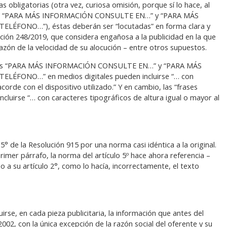
s obligatorias (otra vez, curiosa omisión, porque sí lo hace, al
yendas “PARA MÁS INFORMACIÓN CONSULTE EN…” y “PARA MÁS
ONO…”), éstas deberán ser “locutadas” en forma clara y
lución 248/2019, que considera engañosa a la publicidad en la que
azón de la velocidad de su alocución – entre otros supuestos.
rases “PARA MÁS INFORMACIÓN CONSULTE EN…” y “PARA MÁS
ONO…” en medios digitales pueden incluirse “… con
corde con el dispositivo utilizado.” Y en cambio, las “frases
ncluirse “… con caracteres tipográficos de altura igual o mayor al
o 5° de la Resolución 915 por una norma casi idéntica a la original.
rimer párrafo, la norma del artículo 5º hace ahora referencia –
o a su artículo 2°, como lo hacía, incorrectamente, el texto
uirse, en cada pieza publicitaria, la información que antes del
002, con la única excepción de la razón social del oferente y su