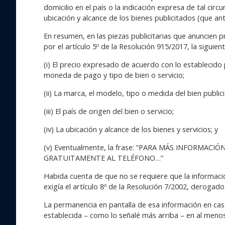
domicilio en el país o la indicación expresa de tal cir
ubicación y alcance de los bienes publicitados (que ant
En resumen, en las piezas publicitarias que anuncien p
por el artículo 5º de la Resolución 915/2017, la siguien
(i) El precio expresado de acuerdo con lo establecido p
moneda de pago y tipo de bien o servicio;
(ii) La marca, el modelo, tipo o medida del bien public
(iii) El país de origen del bien o servicio;
(iv) La ubicación y alcance de los bienes y servicios; y
(v) Eventualmente, la frase: “PARA MÁS INFORM
GRATUITAMENTE AL TELÉFONO…”
Habida cuenta de que no se requiere que la informac
exigía el artículo 8º de la Resolución 7/2002, derogado
La permanencia en pantalla de esa información en casos
establecida – como lo señalé más arriba – en al meno