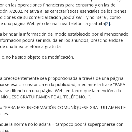
or en las operaciones financieras para consumo y en las de
ión 7/2002, relativa a las características esenciales de los bienes
ndiciones de su comercialización
podrá ser
– y no “será”, como
de una página Web y/o de una línea telefónica gratuita
[2]
.
es a brindar la información del modo establecido por el mencionado
a información podrá ser incluida en los anuncios, prescindiéndose
de una línea telefónica gratuita.
o c. no ha sido objeto de modificación.
cia precedentemente sea proporcionada a través de una página
arse esa circunstancia en la publicidad, mediante la frase “PARA
 difunda en una página Web; en tanto que la mención a la
OMUNÍQUESE GRATUITAMENTE AL TELÉFONO…”.
” o “PARA MÁS INFORMACIÓN COMUNÍQUESE GRATUITAMENTE
ases.
 aunque la norma no lo aclara – tampoco podrá superponerse con
ucha.