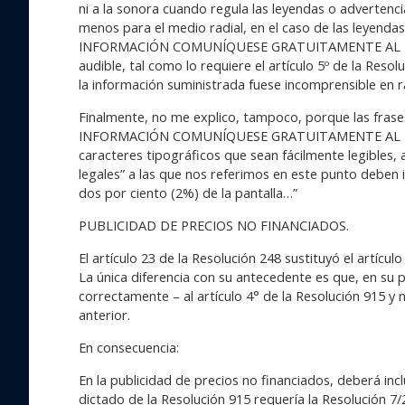
ni a la sonora cuando regula las leyendas o advertencia
menos para el medio radial, en el caso de las le
INFORMACIÓN COMUNÍQUESE GRATUITAMENTE AL TELÉF
audible, tal como lo requiere el artículo 5º de la Reso
la información suministrada fuese incomprensible en r
Finalmente, no me explico, tampoco, porque las f
INFORMACIÓN COMUNÍQUESE GRATUITAMENTE AL TELÉF
caracteres tipográficos que sean fácilmente legibles, a
legales” a las que nos referimos en este punto deben i
dos por ciento (2%) de la pantalla…”
PUBLICIDAD DE PRECIOS NO FINANCIADOS.
El artículo 23 de la Resolución 248 sustituyó el artícul
La única diferencia con su antecedente es que, en su p
correctamente – al artículo 4° de la Resolución 915 y n
anterior.
En consecuencia:
En la publicidad de precios no financiados, deberá incl
dictado de la Resolución 915 requería la Resolución 7/2