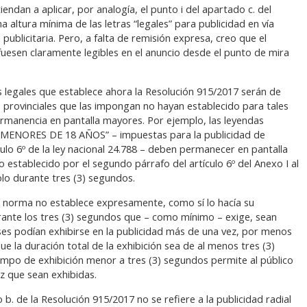
endan a aplicar, por analogía, el punto i del apartado c. del
a altura mínima de las letras “legales” para publicidad en vía
 publicitaria. Pero, a falta de remisión expresa, creo que el
 fuesen claramente legibles en el anuncio desde el punto de mira
s legales que establece ahora la Resolución 915/2017 serán de
 provinciales que las impongan no hayan establecido para tales
rmanencia en pantalla mayores. Por ejemplo, las leyendas
NORES DE 18 AÑOS” – impuestas para la publicidad de
culo 6º de la ley nacional 24.788 – deben permanecer en pantalla
 establecido por el segundo párrafo del artículo 6º del Anexo I al
lo durante tres (3) segundos.
la norma no establece expresamente, como sí lo hacía su
urante los tres (3) segundos que – como mínimo – exige, sean
ases podían exhibirse en la publicidad más de una vez, por menos
 la duración total de la exhibición sea de al menos tres (3)
iempo de exhibición menor a tres (3) segundos permite al público
ez que sean exhibidas.
 b. de la Resolución 915/2017 no se refiere a la publicidad radial