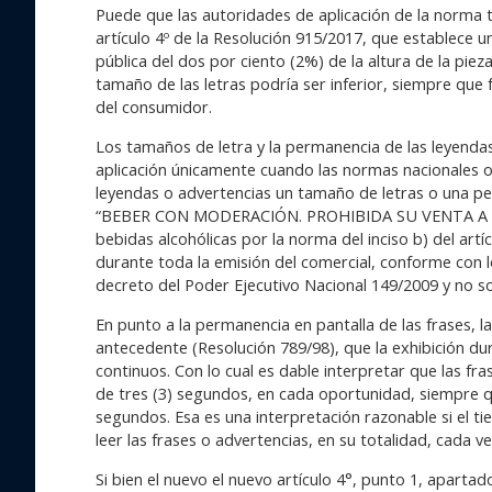
Puede que las autoridades de aplicación de la norma ti
artículo 4º de la Resolución 915/2017, que establece un
pública del dos por ciento (2%) de la altura de la pieza
tamaño de las letras podría ser inferior, siempre que
del consumidor.
Los tamaños de letra y la permanencia de las leyenda
aplicación únicamente cuando las normas nacionales o
leyendas o advertencias un tamaño de letras o una pe
“BEBER CON MODERACIÓN. PROHIBIDA SU VENTA A ME
bebidas alcohólicas por la norma del inciso b) del artí
durante toda la emisión del comercial, conforme con lo
decreto del Poder Ejecutivo Nacional 149/2009 y no so
En punto a la permanencia en pantalla de las frases, 
antecedente (Resolución 789/98), que la exhibición d
continuos. Con lo cual es dable interpretar que las fr
de tres (3) segundos, en cada oportunidad, siempre que
segundos. Esa es una interpretación razonable si el t
leer las frases o advertencias, en su totalidad, cada v
Si bien el nuevo el nuevo artículo 4°, punto 1, apartado