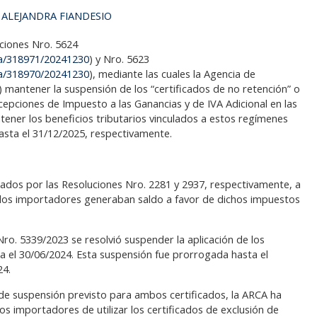
 ALEJANDRA FIANDESIO
uciones Nro. 5624
era/318971/20241230
) y Nro. 5623
era/318970/20241230
), mediante las cuales la Agencia de
 mantener la suspensión de los “certificados de no retención” o
cepciones de Impuesto a las Ganancias y de IVA Adicional en las
tener los beneficios tributarios vinculados a estos regímenes
asta el 31/12/2025, respectivamente.
dos por las Resoluciones Nro. 2281 y 2937, respectivamente, a
ue los importadores generaban saldo a favor de dichos impuestos
ro. 5339/2023 se resolvió suspender la aplicación de los
a el 30/06/2024. Esta suspensión fue prorrogada hasta el
24.
 de suspensión previsto para ambos certificados, la ARCA ha
os importadores de utilizar los certificados de exclusión de