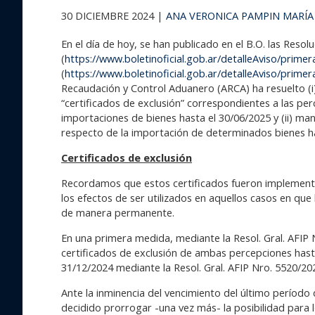
30 DICIEMBRE 2024 |
ANA VERONICA PAMPIN
MARÍA
En el día de hoy, se han publicado en el B.O. las Resol
(
https://www.boletinoficial.gob.ar/detalleAviso/prim
(
https://www.boletinoficial.gob.ar/detalleAviso/prim
Recaudación y Control Aduanero (ARCA) ha resuelto (i)
“certificados de exclusión” correspondientes a las per
importaciones de bienes hasta el 30/06/2025 y (ii) man
respecto de la importación de determinados bienes h
Certificados de exclusión
Recordamos que estos certificados fueron implementa
los efectos de ser utilizados en aquellos casos en q
de manera permanente.
En una primera medida, mediante la Resol. Gral. AFIP N
certificados de exclusión de ambas percepciones hast
31/12/2024 mediante la Resol. Gral. AFIP Nro. 5520/20
Ante la inminencia del vencimiento del último período
decidido prorrogar -una vez más- la posibilidad para l